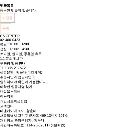
댓글목록
등록된 댓글이 없습니다.
이전글
목록
CS CENTER
02-466-0423
평일 : 10:00~16:00
점심 : 13:00~14:30
토요일, 일요일, 공휴일 휴무
1:1 문의게시판
무통장 입금 안내
110-385-217572
신한은행 : 황운태(티앤케이)
주문자명과 입금자명이
일치하여야 확인이 가능합니다.
미확인 입금자명 찾기
내살을부탁해
이용약관
개인정보취급방침
고객센터
티앤케이
대표자 : 황운태
서울특별시 광진구 군자동 469-13번지 101호
개인정보 관리책임자 : 황운태
사업자등록번호 : 114-25-69811
(정보확인)