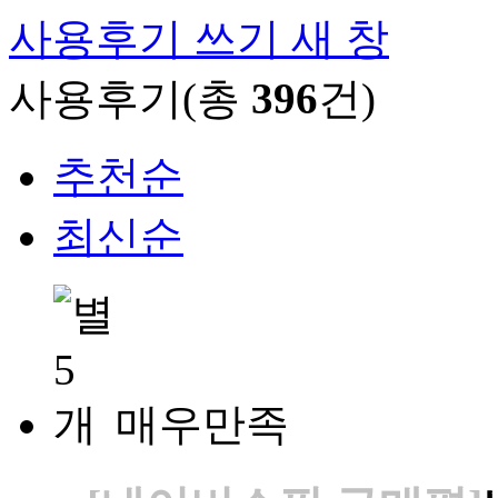
사용후기 쓰기
새 창
사용후기(총
396
건)
추천순
최신순
매우만족