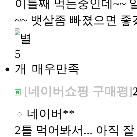
이틀째 먹는중인데~~ 
~~ 뱃살좀 빠졌으면 좋
매우만족
[네이버쇼핑 구매평]
네이버**
2틀 먹어봐서... 아직 잘