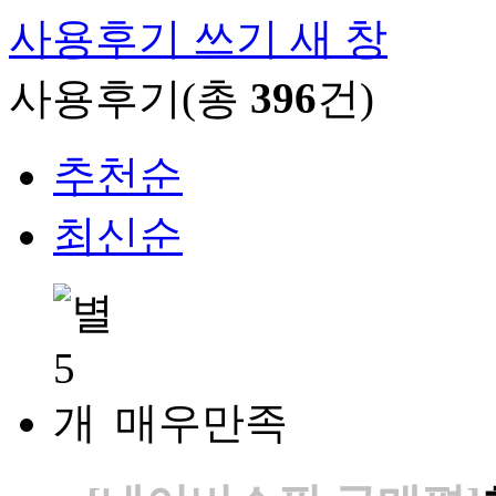
사용후기 쓰기
새 창
사용후기(총
396
건)
추천순
최신순
매우만족