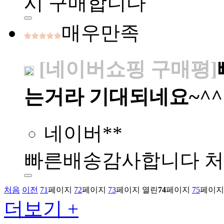
시 구매합니다
매우만족
[네이버쇼핑 구매평]
는거라 기대되네요~^^
네이버**
빠른배송감사합니다 처
처음
이전
71
페이지
72
페이지
73
페이지
열린
74
페이지
75
페이지
더보기 +