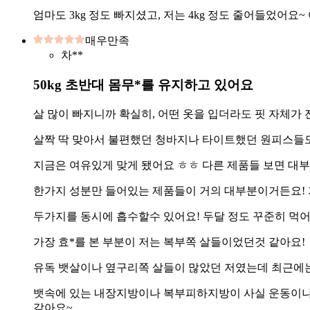
엄마도 3kg 정도 빠지셨고, 저는 4kg 정도 줄어들었어
매우만족
차**
50kg 초반대 몸무*를 유지하고 있어요
살 많이 빠지니까 확실히, 어떤 옷을 입더라도 핏 자체
살짝 딱 맞아서 불편했던 청바지나 타이트했던 원피스들
지금은 여유있게 맞게 됐어요 ㅎㅎ 다른 제품들 보면 대
한가지 성분만 들어있는 제품들이 거의 대부분이거든요! 
두가지를 동시에 흡수할수 있어요! 두달 정도 꾸준히 먹
가장 효*를 본 부분이 저는 복부쪽 살들이었던것 같아요!
유독 뱃살이나 옆구리쪽 살들이 많았던 저였는데 최근에
뱃속에 있는 내장지방이나 복부피하지방이 사실 운동이나
같아요~