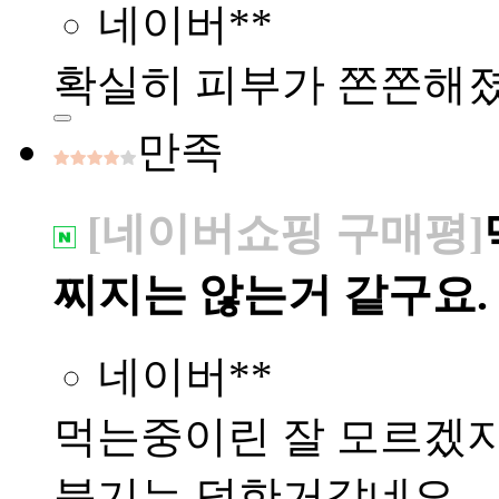
네이버**
확실히 피부가 쫀쫀해
만족
[네이버쇼핑 구매평]
찌지는 않는거 같구요.
네이버**
먹는중이린 잘 모르겠지
붓기는 덜한거같네요