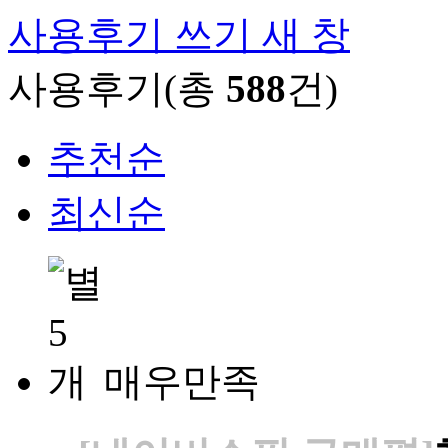
사용후기 쓰기
새 창
사용후기(총
588
건)
추천순
최신순
매우만족