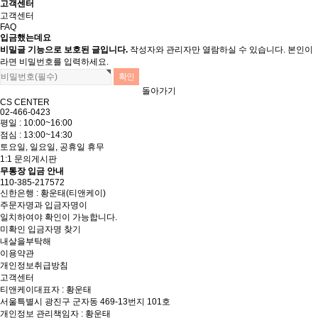
고객센터
고객센터
FAQ
입금했는데요
비밀글 기능으로 보호된 글입니다.
작성자와 관리자만 열람하실 수 있습니다. 본인이
라면 비밀번호를 입력하세요.
돌아가기
CS CENTER
02-466-0423
평일 : 10:00~16:00
점심 : 13:00~14:30
토요일, 일요일, 공휴일 휴무
1:1 문의게시판
무통장 입금 안내
110-385-217572
신한은행 : 황운태(티앤케이)
주문자명과 입금자명이
일치하여야 확인이 가능합니다.
미확인 입금자명 찾기
내살을부탁해
이용약관
개인정보취급방침
고객센터
티앤케이
대표자 : 황운태
서울특별시 광진구 군자동 469-13번지 101호
개인정보 관리책임자 : 황운태