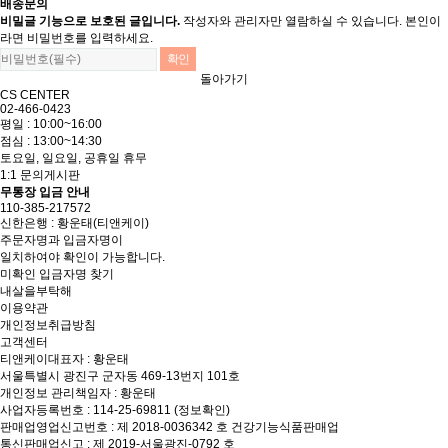
배송문의
비밀글 기능으로 보호된 글입니다.
작성자와 관리자만 열람하실 수 있습니다. 본인이
라면 비밀번호를 입력하세요.
돌아가기
CS CENTER
02-466-0423
평일 : 10:00~16:00
점심 : 13:00~14:30
토요일, 일요일, 공휴일 휴무
1:1 문의게시판
무통장 입금 안내
110-385-217572
신한은행 : 황운태(티앤케이)
주문자명과 입금자명이
일치하여야 확인이 가능합니다.
미확인 입금자명 찾기
내살을부탁해
이용약관
개인정보취급방침
고객센터
티앤케이
대표자 : 황운태
서울특별시 광진구 군자동 469-13번지 101호
개인정보 관리책임자 : 황운태
사업자등록번호 : 114-25-69811
(정보확인)
판매업영업신고번호 : 제 2018-0036342 호 건강기능식품판매업
통신판매업신고 : 제 2019-서울광진-0792 호