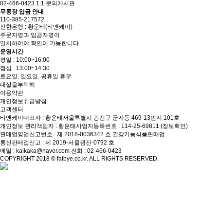
02-466-0423
1:1 문의게시판
무통장 입금 안내
110-385-217572
신한은행 : 황운태(티앤케이)
주문자명과 입금자명이
일치하여야 확인이 가능합니다.
운영시간
평일 : 10:00~16:00
점심 : 13:00~14:30
토요일, 일요일, 공휴일 휴무
내살을부탁해
이용약관
개인정보취급방침
고객센터
티앤케이
대표자 : 황운태
서울특별시 광진구 군자동 469-13번지 101호
개인정보 관리책임자 : 황운태
사업자등록번호 : 114-25-69811
(정보확인)
판매업영업신고번호 : 제 2018-0036342 호 건강기능식품판매업
통신판매업신고 : 제 2019-서울광진-0792 호
메일 :
kaikaka@naver.com
전화 :
02-466-0423
COPYRIGHT 2018 © fatbye.co.kr. ALL RIGHTS RESERVED.