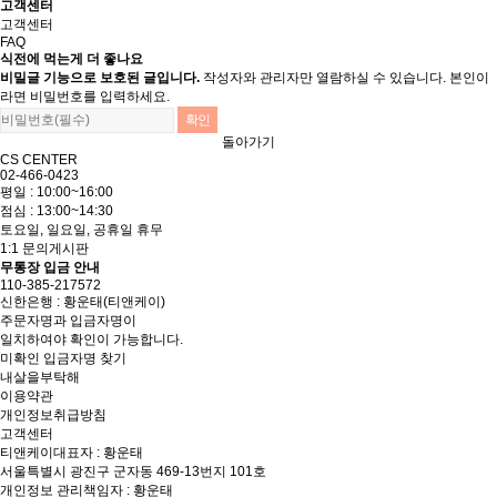
고객센터
고객센터
FAQ
식전에 먹는게 더 좋나요
비밀글 기능으로 보호된 글입니다.
작성자와 관리자만 열람하실 수 있습니다. 본인이
라면 비밀번호를 입력하세요.
돌아가기
CS CENTER
02-466-0423
평일 : 10:00~16:00
점심 : 13:00~14:30
토요일, 일요일, 공휴일 휴무
1:1 문의게시판
무통장 입금 안내
110-385-217572
신한은행 : 황운태(티앤케이)
주문자명과 입금자명이
일치하여야 확인이 가능합니다.
미확인 입금자명 찾기
내살을부탁해
이용약관
개인정보취급방침
고객센터
티앤케이
대표자 : 황운태
서울특별시 광진구 군자동 469-13번지 101호
개인정보 관리책임자 : 황운태